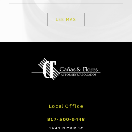
LEE MAS
Local Office
817-500-9448
1441 N Main St